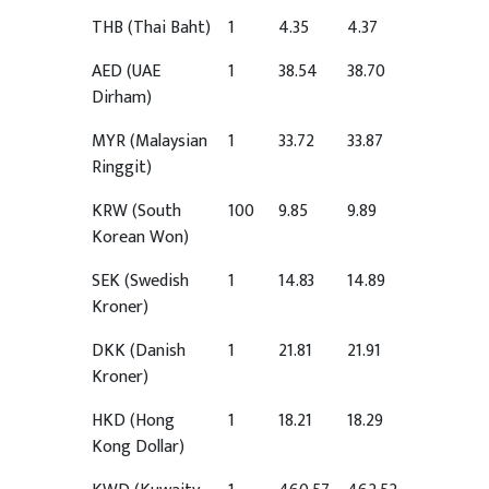
THB
(Thai Baht)
1
4.35
4.37
AED
(UAE
1
38.54
38.70
Dirham)
MYR
(Malaysian
1
33.72
33.87
Ringgit)
KRW
(South
100
9.85
9.89
Korean Won)
SEK
(Swedish
1
14.83
14.89
Kroner)
DKK
(Danish
1
21.81
21.91
Kroner)
HKD
(Hong
1
18.21
18.29
Kong Dollar)