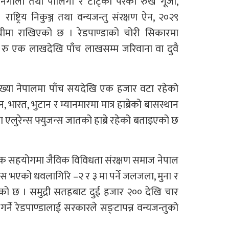
गालो तथा पालिंगो र टोट्का परेका रुख गूर्जा,
ाष्ट्रिय निकुञ्ज तथा वन्यजन्तु संरक्षण ऐन, २०२९
सूचीमा राखिएको छ । रेडपाण्डाको चोरी सिकारमा
र रु एक लाखदेखि पाँच लाखसम्म जरिवाना वा दुवै
्ख्या नेपालमा पाँच सयदेखि एक हजार वटा रहेको
 भारत, भुटान र म्यानमारमा मात्र हाब्रेको बासस्थान
 एलुरेन्स फ्युजन्स जातको हाब्रे रहेको बताइएको छ
िक सहयोगमा जैविक विविधता संरक्षण समाज नेपाल
स भएको धवलागिरि –२ र ३ मा पर्ने जलजला, मुना र
ू गरेको छ । समुद्री सतहबाट दुई हजार २०० देखि चार
े रेडपाण्डालाई सरकारले सङ्टापन्न वन्यजन्तुको