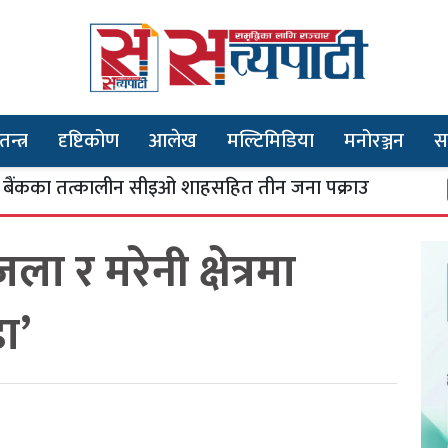
तन्त्र
दृष्टिकोण
आलेख
मल्टिमिडिया
मनोरञ्जन
स
त्कालीन सीइओ शाहसहित तीन जना पक्राउ
भूतपू
३
र मरेनी क्षेत्रमा
ा’