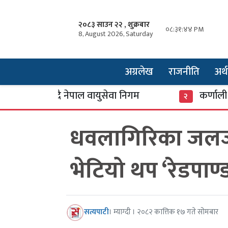
२०८३ साउन २२ , शुक्रबार
०८:३१:४५ PM
8, August 2026, Saturday
अग्रलेख
राजनीति
अर्थ
थप्दै नेपाल वायुसेवा निगम
कर्णाली बैंकका त
२
धवलागिरिका जलजला 
भेटियो थप ‘रेडपाण्ड
सत्यपाटी
। म्याग्दी । २०८२ कात्तिक १७ गते सोमबार