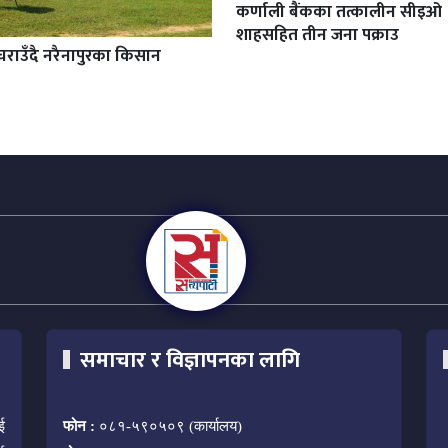
कर्णाली बैंकका तत्कालीन सीइओ
शाहसहित तीन जना पक्राउ
चराउँदै नरैनापुरका किसान
समाचार र विज्ञापनका लागि
ई
फोन :
०८१-५९०५०९ (कार्यालय)