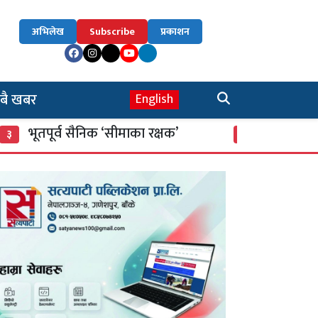
अभिलेख
Subscribe
प्रकाशन
बै खबर
English
र्व सैनिक ‘सीमाका रक्षक’
म्याद गुज्रेका खाद्य सा
४