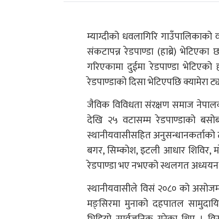
म्याग्दीको धवलागिरि गाउँपालिकाको वड
संकटापन्न रेडपाण्डा (हाब्रे) भेटिएका 
गरिएकामा दुईमा रेडपाण्डा भेटिएक
रेडपाण्डाको दिसा भेटिएपछि क्यामेरा ट
जैविक विविधता संरक्षण समाज नेपालका 
देखि २५ वटासम्म रेडपाण्डाको बसो
स्थानीयवासीसहित अनुसन्धानकर्ताको ट
बगर, सिम्कोश, इटली आधार शिविर, मरेनी,
रेडपाण्डा भए नभएको स्थलगत अध्ययन 
स्थानीयवासीले विसं २०८० को असोजम
मङ्सिरमा मुनाको दहपातल सामुदायिक वन
भिडियो सार्वजनिक गरेका थिए । विस