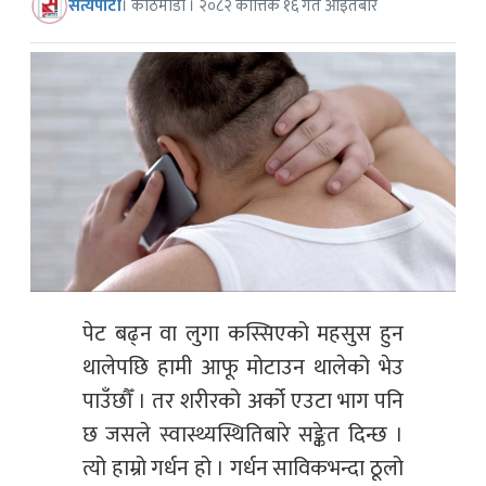
सत्यपाटी
। काठमाडौं । २०८२ कात्तिक १६ गते आइतबार
पेट बढ्न वा लुगा कस्सिएको महसुस हुन
थालेपछि हामी आफू मोटाउन थालेको भेउ
पाउँछौँ । तर शरीरको अर्को एउटा भाग पनि
छ जसले स्वास्थ्यस्थितिबारे सङ्केत दिन्छ ।
त्यो हाम्रो गर्धन हो । गर्धन साविकभन्दा ठूलो