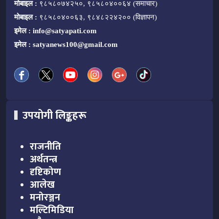
मोबाइल :
९८५८०७४२५०, ९८५८०४००६४ (समाचार)
मोबाइल :
९८५८०४००६३, ९८४८२२४२०० (विज्ञापन)
इमेल :
info@satyapati.com
इमेल :
satyanews100@gmail.com
उपयोगी लिङ्कहरू
राजनीति
अर्थतन्त्र
दृष्टिकोण
आलेख
मनोरञ्जन
मल्टिमिडिया