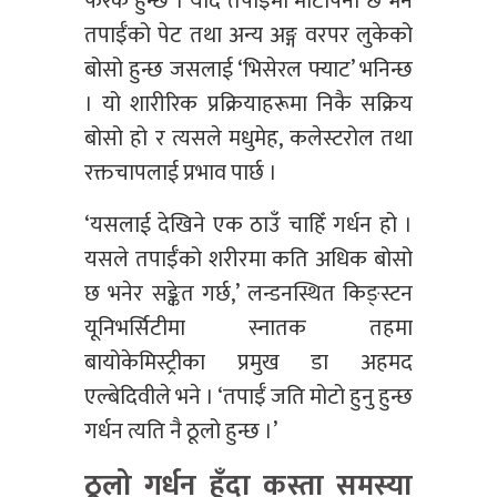
फरक हुन्छ । यदि तपाईँमा मोटोपना छ भने
तपाईँको पेट तथा अन्य अङ्ग वरपर लुकेको
बोसो हुन्छ जसलाई ‘भिसेरल फ्याट’ भनिन्छ
। यो शारीरिक प्रक्रियाहरूमा निकै सक्रिय
बोसो हो र त्यसले मधुमेह, कलेस्टरोल तथा
रक्तचापलाई प्रभाव पार्छ ।
‘यसलाई देखिने एक ठाउँ चाहिँ गर्धन हो ।
यसले तपाईँको शरीरमा कति अधिक बोसो
छ भनेर सङ्केत गर्छ,’ लन्डनस्थित किङ्स्टन
यूनिभर्सिटीमा स्नातक तहमा
बायोकेमिस्ट्रीका प्रमुख डा अहमद
एल्बेदिवीले भने । ‘तपाईँ जति मोटो हुनु हुन्छ
गर्धन त्यति नै ठूलो हुन्छ ।’
ठूलो गर्धन हुँदा कस्ता समस्या