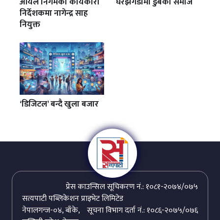
आयल निगमको कार्यकारी
घरझगडामा डुबेको समाज
निर्देशकमा नागेन्द्र साह
नियुक्त
‘डिजिटल’ बन्दै खुला बजार
प्रेस काउन्सिल सूचिकरण नं.: १०८१-२०७४/०७५
सत्यपाटी पब्लिकेशन प्राइभेट लिमिटेड
नेपालगन्ज-०४, बाँके,
सूचना विभाग दर्ता नं.: १०८६-२०७५/०७६