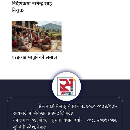
निर्देशकमा नागेन्द्र साह
नियुक्त
घरझगडामा डुबेको समाज
प्रेस काउन्सिल सूचिकरण नं.: १०८१-२०७४/०७५
सत्यपाटी पब्लिकेशन प्राइभेट लिमिटेड
नेपालगन्ज-०४, बाँके,
सूचना विभाग दर्ता नं.: १०८६-२०७५/०७६
लुम्बिनी प्रदेश, नेपाल