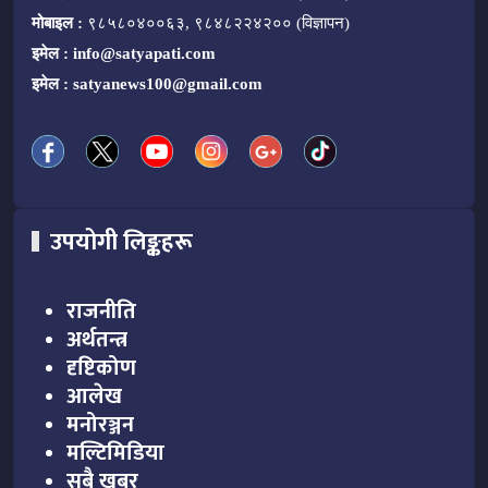
मोबाइल :
९८५८०४००६३, ९८४८२२४२०० (विज्ञापन)
इमेल :
info@satyapati.com
इमेल :
satyanews100@gmail.com
उपयोगी लिङ्कहरू
राजनीति
अर्थतन्त्र
दृष्टिकोण
आलेख
मनोरञ्जन
मल्टिमिडिया
सबै खबर