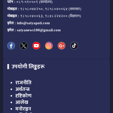
फोन :
०८१-५९०५०९ (कार्यालय)
मोबाइल :
९८५८०७४२५०, ९८५८०४००६४ (समाचार)
मोबाइल :
९८५८०४००६३, ९८४८२२४२०० (विज्ञापन)
इमेल :
info@satyapati.com
इमेल :
satyanews100@gmail.com
उपयोगी लिङ्कहरू
राजनीति
अर्थतन्त्र
दृष्टिकोण
आलेख
मनोरञ्जन