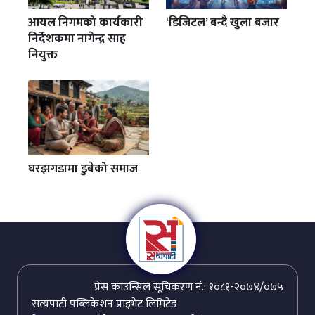
आयल निगमको कार्यकारी
‘डिजिटल’ बन्दै खुला बजार
निर्देशकमा नागेन्द्र साह
नियुक्त
घरझगडामा डुबेको समाज
प्रेस काउन्सिल सूचिकरण नं.: १०८१-२०७४/०७५
सत्यपाटी पब्लिकेशन प्राइभेट लिमिटेड