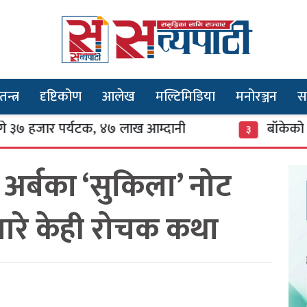
तन्त्र
दृष्टिकोण
आलेख
मल्टिमिडिया
मनोरञ्जन
स
ार पर्यटक, ४७ लाख आम्दानी
बाँकेको सन्तानेश्व
३
त अर्बका ‘सुकिला’ नोट
बारे केही रोचक कथा