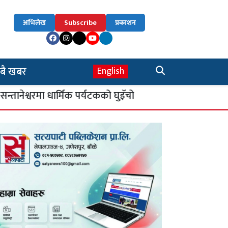
अभिलेख
Subscribe
प्रकाशन
बै खबर
English
रमा धार्मिक पर्यटकको घुइँचो
सिकाइ चौतारी : शिक
४