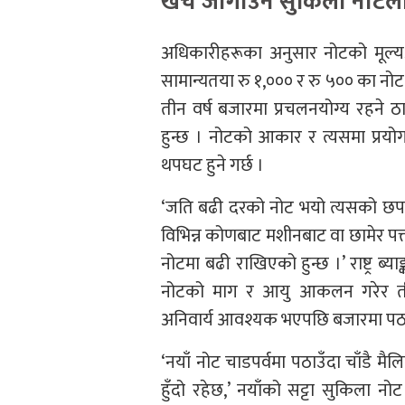
खर्च जोगाउन सुकिला नोटला
अधिकारीहरूका अनुसार नोटको मूल्यअ
सामान्यतया रु १,००० र रु ५०० का नोट 
तीन वर्ष बजारमा प्रचलनयोग्य रहने
हुन्छ । नोटको आकार र त्यसमा प्रयो
थपघट हुने गर्छ ।
‘जति बढी दरको नोट भयो त्यसको छपाइ उत
विभिन्न कोणबाट मशीनबाट वा छामेर पत
नोटमा बढी राखिएको हुन्छ ।’ राष्ट्र ब्या
नोटको माग र आयु आकलन गरेर तीन–
अनिवार्य आवश्यक भएपछि बजारमा पठा
‘नयाँ नोट चाडपर्वमा पठाउँदा चाँडै मैलिने,
हुँदो रहेछ,’ नयाँको सट्टा सुकिला नोट 