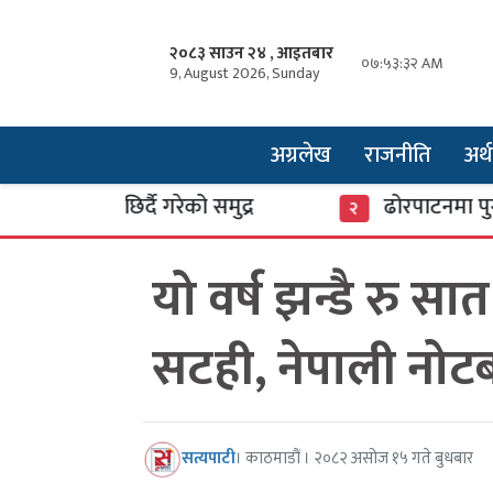
२०८३ साउन २४ , आइतबार
०७:५३:३३ AM
9, August 2026, Sunday
अग्रलेख
राजनीति
अर्थ
मा छिर्दै गरेको समुद्र
ढोरपाटनमा पुगे ३७ हज
२
यो वर्ष झन्डै रु सा
सटही, नेपाली नोट
सत्यपाटी
। काठमाडौं । २०८२ असोज १५ गते बुधबार