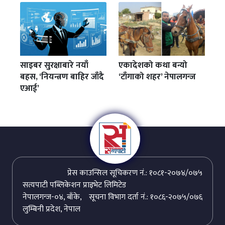
साइबर सुरक्षाबारे नयाँ
एकादेशको कथा बन्यो
बहस, ‘नियन्त्रण बाहिर जाँदै
‘टाँगाको शहर’ नेपालगन्ज
एआई’
प्रेस काउन्सिल सूचिकरण नं.: १०८१-२०७४/०७५
सत्यपाटी पब्लिकेशन प्राइभेट लिमिटेड
नेपालगन्ज-०४, बाँके,
सूचना विभाग दर्ता नं.: १०८६-२०७५/०७६
लुम्बिनी प्रदेश, नेपाल