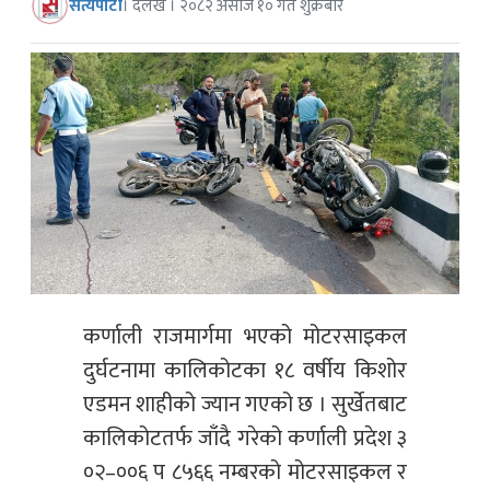
सत्यपाटी
। दैलेख । २०८२ असोज १० गते शुक्रबार
कर्णाली राजमार्गमा भएको मोटरसाइकल
दुर्घटनामा कालिकोटका १८ वर्षीय किशोर
एडमन शाहीको ज्यान गएको छ । सुर्खेतबाट
कालिकोटतर्फ जाँदै गरेको कर्णाली प्रदेश ३
०२–००६ प ८५६६ नम्बरको मोटरसाइकल र