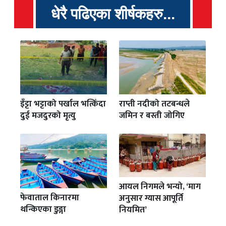
धेरै पढिएका शीर्षकहरु...
इँट्टा भट्टाको पर्खाल भत्किँदा
राप्ती नदीको तटबन्धले
दुई मजदुरको मृत्यु
जमिन र बस्ती जोगिए
आयल निगमले भन्यो, ‘माग
फेवाताल किनारमा
अनुसार ग्यास आपूर्ति
थन्किएका डुङ्गा
नियमित’