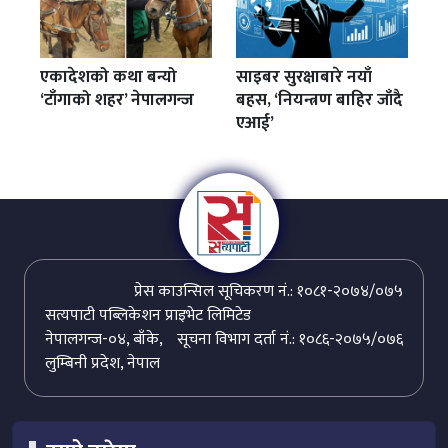
एकादेशको कथा बन्यो
साइबर सुरक्षाबारे नयाँ
‘टाँगाको शहर’ नेपालगन्ज
बहस, ‘नियन्त्रण बाहिर जाँदै
एआई’
प्रेस काउन्सिल सूचिकरण नं.: १०८१-२०७४/०७५
सत्यपाटी पब्लिकेशन प्राइभेट लिमिटेड
नेपालगन्ज-०४, बाँके,
सूचना विभाग दर्ता नं.: १०८६-२०७५/०७६
लुम्बिनी प्रदेश, नेपाल