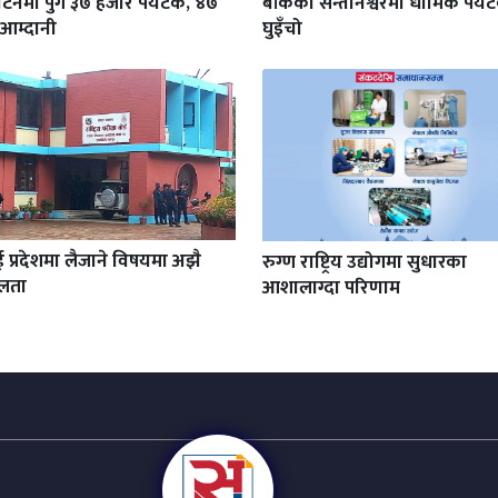
टनमा पुगे ३७ हजार पर्यटक, ४७
बाँकेको सन्तानेश्वरमा धार्मिक पर्
आम्दानी
घुइँचो
प्रदेशमा लैजाने विषयमा अझै
रुग्ण राष्ट्रिय उद्योगमा सुधारका
ोलता
आशालाग्दा परिणाम