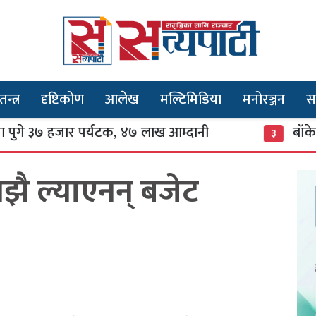
तन्त्र
दृष्टिकोण
आलेख
मल्टिमिडिया
मनोरञ्जन
स
हजार पर्यटक, ४७ लाख आम्दानी
बाँकेको सन्ताने
३
झै ल्याएनन् बजेट