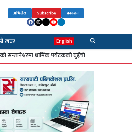
अभिलेख
Subscribe
प्रकाशन
बै खबर
English
श्वरमा धार्मिक पर्यटकको घुइँचो
सिकाइ चौतारी : 
४