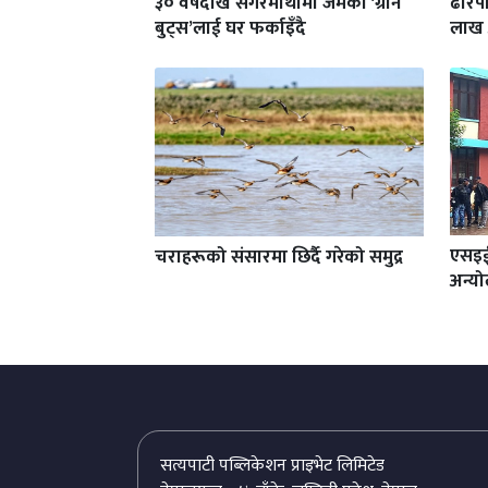
३० वर्षदेखि सगरमाथामा जमेका ‘ग्रीन
ढोरपा
बुट्स’लाई घर फर्काइँदै
लाख 
एसइई 
चराहरूको संसारमा छिर्दै गरेको समुद्र
अन्य
सत्यपाटी पब्लिकेशन प्राइभेट लिमिटेड