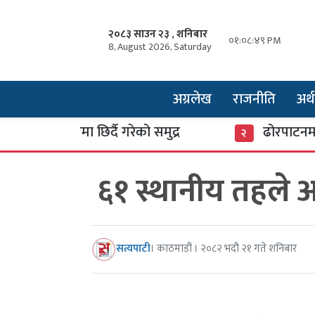
२०८३ साउन २३ , शनिबार
०१:०८:५० PM
8, August 2026, Saturday
अग्रलेख
राजनीति
अर्थ
सारमा छिर्दै गरेको समुद्र
ढोरपाटनमा पुगे ३७ 
२
६१ स्थानीय तहले अ
सत्यपाटी
। काठमाडौं । २०८२ भदौ २१ गते शनिबार