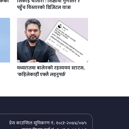
यटकको
सिकाइ चौतारी : शिक्षामा गुणस्तर र
पहुँच विस्तारको डिजिटल यात्रा
मध्यरातमा बालेनको रहस्यमय स्टाटस,
‘कहिलेकाहीँ एक्लै लड्नुपर्छ’
प्रेस काउन्सिल सूचिकरण नं.: १०८१-२०७४/०७५