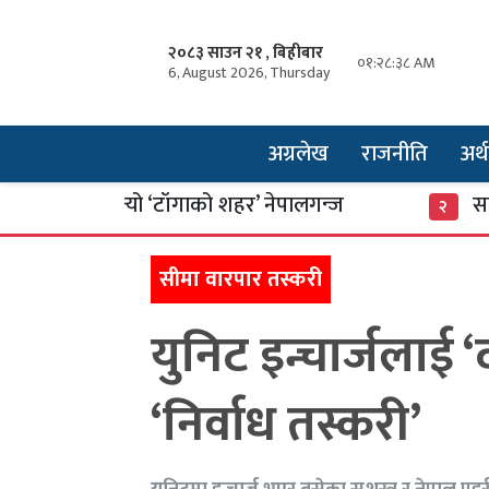
२०८३ साउन २१ , बिहीबार
०१:२८:३९ AM
6, August 2026, Thursday
अग्रलेख
राजनीति
अर्थ
 बन्यो ‘टाँगाको शहर’ नेपालगन्ज
साइबर सुरक्ष
२
सीमा वारपार तस्करी
युनिट इन्चार्जलाई 
‘निर्वाध तस्करी’