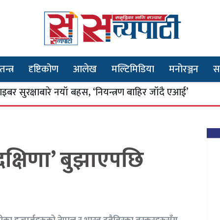
तन्त्र
दृष्टिकोण
आलेख
मल्टिमिडिया
मनोरञ्जन
स
ाबारे नयाँ बहस, ‘नियन्त्रण बाहिर जाँदै एआई’
आयल
३
‘दक्षिणा’ बुझाएपछि