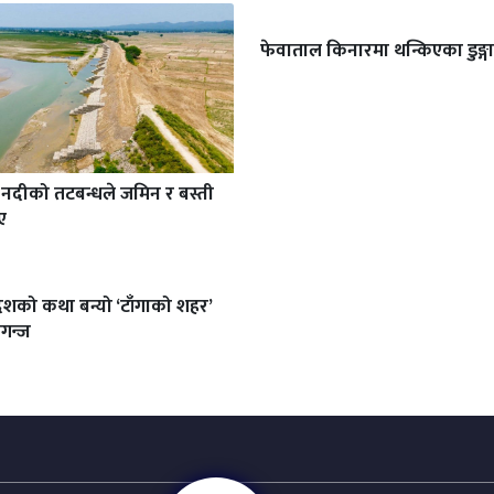
फेवाताल किनारमा थन्किएका डुङ्गा
ी नदीको तटबन्धले जमिन र बस्ती
ए
ेशको कथा बन्यो ‘टाँगाको शहर’
गन्ज