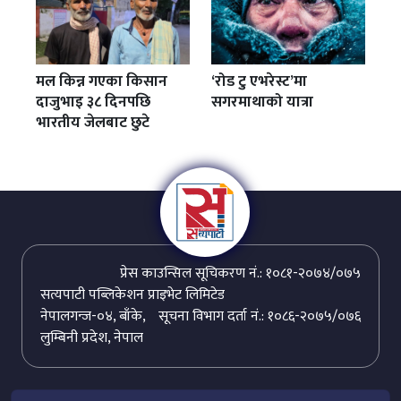
मल किन्न गएका किसान
‘रोड टु एभरेस्ट’मा
दाजुभाइ ३८ दिनपछि
सगरमाथाको यात्रा
भारतीय जेलबाट छुटे
प्रेस काउन्सिल सूचिकरण नं.: १०८१-२०७४/०७५
सत्यपाटी पब्लिकेशन प्राइभेट लिमिटेड
नेपालगन्ज-०४, बाँके,
सूचना विभाग दर्ता नं.: १०८६-२०७५/०७६
लुम्बिनी प्रदेश, नेपाल