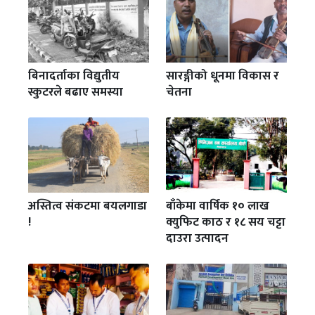
बिनादर्ताका विद्युतीय
सारङ्गीको धूनमा विकास र
स्कुटरले बढाए समस्या
चेतना
अस्तित्व संकटमा बयलगाडा
बाँकेमा वार्षिक १० लाख
!
क्युफिट काठ र १८ सय चट्टा
दाउरा उत्पादन