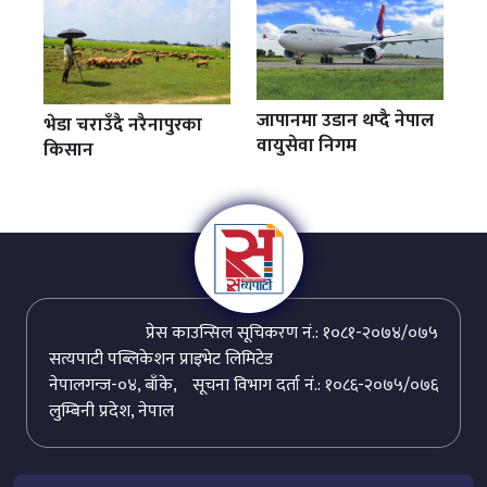
जापानमा उडान थप्दै नेपाल
भेडा चराउँदै नरैनापुरका
वायुसेवा निगम
किसान
प्रेस काउन्सिल सूचिकरण नं.: १०८१-२०७४/०७५
सत्यपाटी पब्लिकेशन प्राइभेट लिमिटेड
नेपालगन्ज-०४, बाँके,
सूचना विभाग दर्ता नं.: १०८६-२०७५/०७६
लुम्बिनी प्रदेश, नेपाल