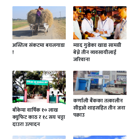
अस्तित्व संकटमा बयलगाडा
म्याद गुज्रेका खाद्य सामग्री
!
बेच्ने तीन व्यवसायीलाई
जरिवाना
कर्णाली बैंकका तत्कालीन
सीइओ शाहसहित तीन जना
बाँकेमा वार्षिक १० लाख
पक्राउ
क्युफिट काठ र १८ सय चट्टा
दाउरा उत्पादन