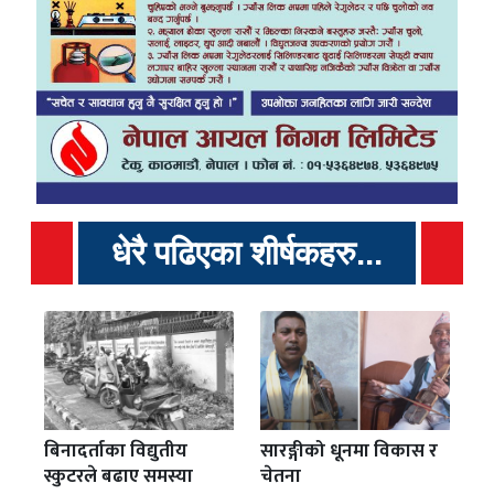
धेरै पढिएका शीर्षकहरु...
बिनादर्ताका विद्युतीय
सारङ्गीको धूनमा विकास र
स्कुटरले बढाए समस्या
चेतना