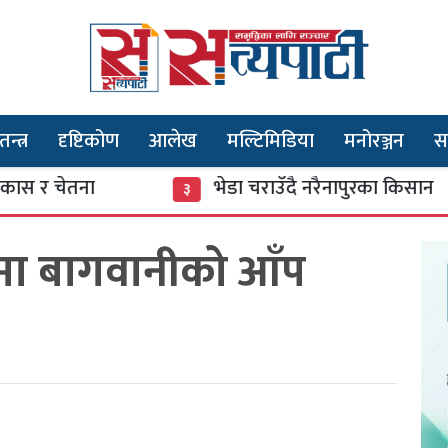
तन्त्र
दृष्टिकोण
आलेख
मल्टिमिडिया
मनोरञ्जन
स
ेतना
भेडा चराउँदै नरैनापुरका किसान
३
मा बागवानीको आँप