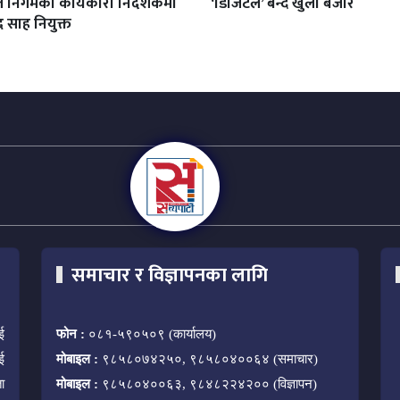
निगमको कार्यकारी निर्देशकमा
‘डिजिटल’ बन्दै खुला बजार
द्र साह नियुक्त
समाचार र विज्ञापनका लागि
ई
फोन :
०८१-५९०५०९ (कार्यालय)
ई
मोबाइल :
९८५८०७४२५०, ९८५८०४००६४ (समाचार)
ा
मोबाइल :
९८५८०४००६३, ९८४८२२४२०० (विज्ञापन)