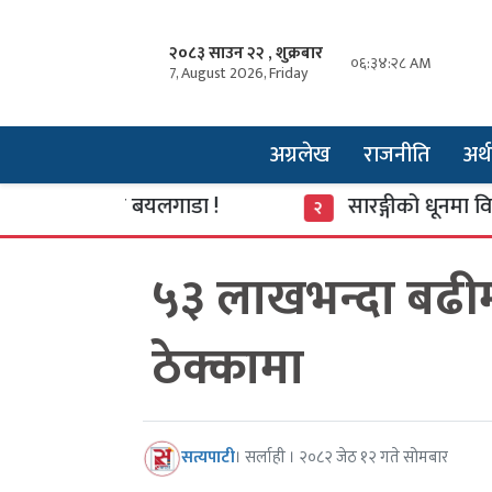
२०८३ साउन २२ , शुक्रबार
०६:३४:२९ AM
7, August 2026, Friday
अग्रलेख
राजनीति
अर्थ
 संकटमा बयलगाडा !
सारङ्गीको धूनमा विकास र च
२
५३ लाखभन्दा बढी
ठेक्कामा
सत्यपाटी
। सर्लाही । २०८२ जेठ १२ गते सोमबार