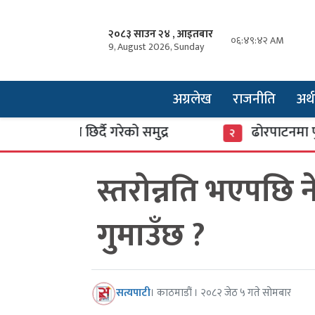
२०८३ साउन २४ , आइतबार
०६:४९:४३ AM
9, August 2026, Sunday
अग्रलेख
राजनीति
अर्थ
मा छिर्दै गरेको समुद्र
ढोरपाटनमा पुगे ३७ हज
२
स्तरोन्नति भएपछि 
गुमाउँछ ?
सत्यपाटी
। काठमाडौं । २०८२ जेठ ५ गते सोमबार