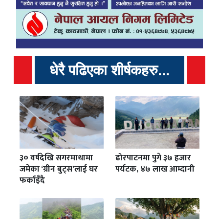
धेरै पढिएका शीर्षकहरु...
३० वर्षदेखि सगरमाथामा
ढोरपाटनमा पुगे ३७ हजार
जमेका ‘ग्रीन बुट्स’लाई घर
पर्यटक, ४७ लाख आम्दानी
फर्काइँदै