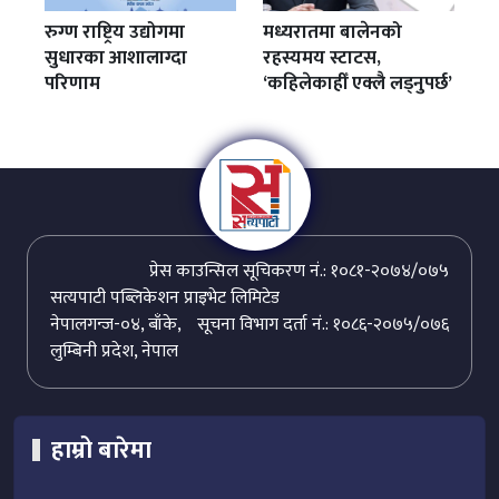
रुग्ण राष्ट्रिय उद्योगमा
मध्यरातमा बालेनको
सुधारका आशालाग्दा
रहस्यमय स्टाटस,
परिणाम
‘कहिलेकाहीँ एक्लै लड्नुपर्छ’
प्रेस काउन्सिल सूचिकरण नं.: १०८१-२०७४/०७५
सत्यपाटी पब्लिकेशन प्राइभेट लिमिटेड
नेपालगन्ज-०४, बाँके,
सूचना विभाग दर्ता नं.: १०८६-२०७५/०७६
लुम्बिनी प्रदेश, नेपाल
हाम्रो बारेमा