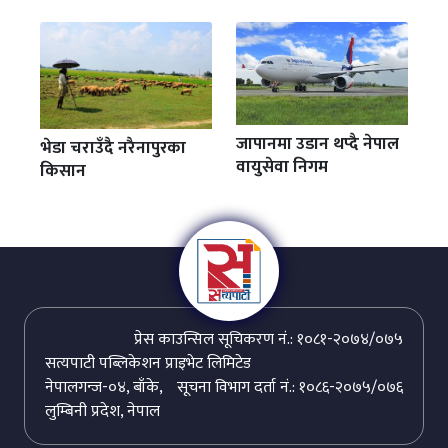
जापानमा उडान थप्दै नेपाल
भेडा चराउँदै नरैनापुरका
वायुसेवा निगम
किसान
प्रेस काउन्सिल सूचिकरण नं.: १०८१-२०७४/०७५
सत्यपाटी पब्लिकेशन प्राइभेट लिमिटेड
नेपालगन्ज-०४, बाँके,
सूचना विभाग दर्ता नं.: १०८६-२०७५/०७६
लुम्बिनी प्रदेश, नेपाल