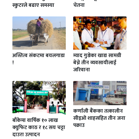
स्कुटरले बढाए समस्या
चेतना
अस्तित्व संकटमा बयलगाडा
म्याद गुज्रेका खाद्य सामग्री
!
बेच्ने तीन व्यवसायीलाई
जरिवाना
कर्णाली बैंकका तत्कालीन
सीइओ शाहसहित तीन जना
बाँकेमा वार्षिक १० लाख
पक्राउ
क्युफिट काठ र १८ सय चट्टा
दाउरा उत्पादन