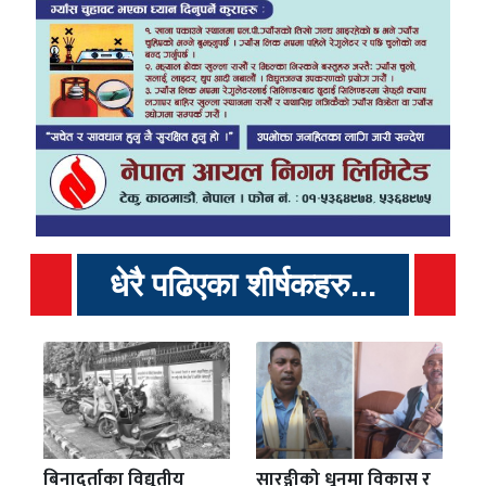
धेरै पढिएका शीर्षकहरु...
बिनादर्ताका विद्युतीय
सारङ्गीको धूनमा विकास र