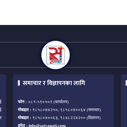
समाचार र विज्ञापनका लागि
ई
फोन :
०८१-५९०५०९ (कार्यालय)
ई
मोबाइल :
९८५८०७४२५०, ९८५८०४००६४ (समाचार)
ा
मोबाइल :
९८५८०४००६३, ९८४८२२४२०० (विज्ञापन)
इमेल :
info@satyapati.com