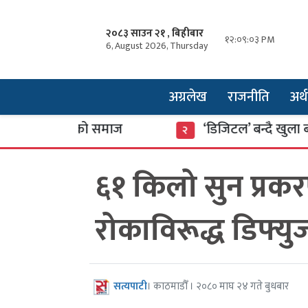
२०८३ साउन २१ , बिहीबार
१२:०९:०३ PM
6, August 2026, Thursday
अग्रलेख
राजनीति
अर्थ
मा डुबेको समाज
‘डिजिटल’ बन्दै खुला बजार
२
६१ किलो सुन प्रक
रोकाविरूद्ध डिफ्य
सत्यपाटी
। काठमाडौँ । २०८० माघ २४ गते बुधबार