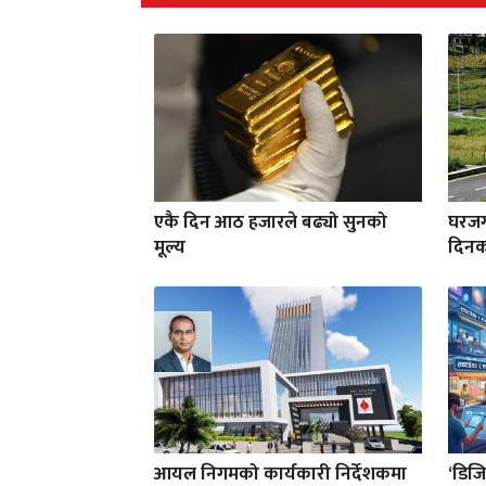
एकै दिन आठ हजारले बढ्यो सुनको
घरजग्
मूल्य
दिन
आयल निगमको कार्यकारी निर्देशकमा
‘डिजि