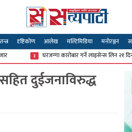
तन्त्र
दृष्टिकोण
आलेख
मल्टिमिडिया
मनोरञ्जन
स
घरजग्गा कारोबार गर्ने लाइसेन्स लिन २१ दिनको सम
३
रसहित दुईजनाविरुद्ध