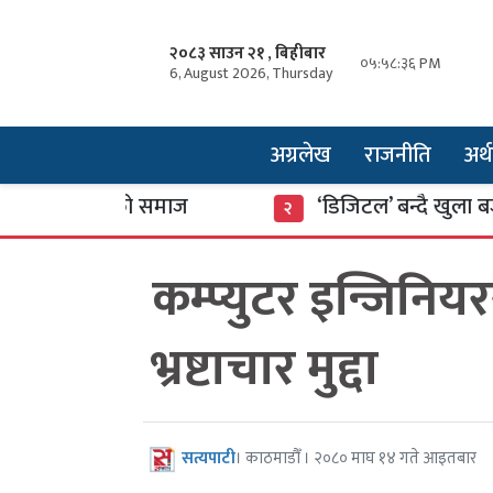
२०८३ साउन २१ , बिहीबार
०५:५८:३७ PM
6, August 2026, Thursday
अग्रलेख
राजनीति
अर्थ
ा डुबेको समाज
‘डिजिटल’ बन्दै खुला बजार
२
कम्प्युटर इन्जिनिय
भ्रष्टाचार मुद्दा
सत्यपाटी
। काठमाडौँ । २०८० माघ १४ गते आइतबार