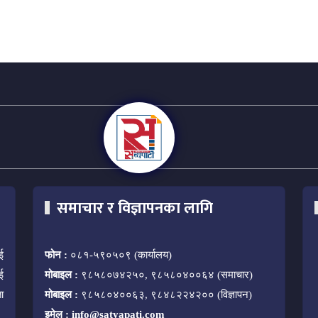
समाचार र विज्ञापनका लागि
ई
फोन :
०८१-५९०५०९ (कार्यालय)
ई
मोबाइल :
९८५८०७४२५०, ९८५८०४००६४ (समाचार)
ा
मोबाइल :
९८५८०४००६३, ९८४८२२४२०० (विज्ञापन)
इमेल :
info@satyapati.com