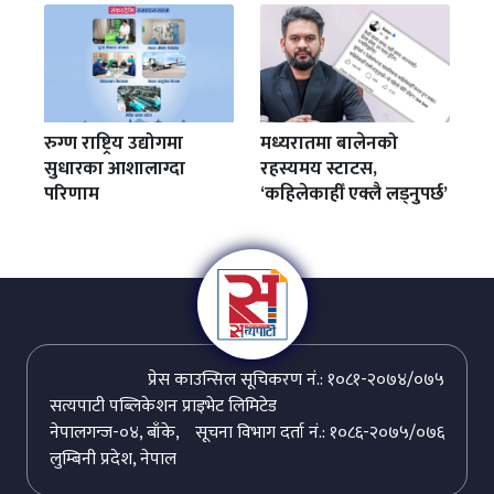
रुग्ण राष्ट्रिय उद्योगमा
मध्यरातमा बालेनको
सुधारका आशालाग्दा
रहस्यमय स्टाटस,
परिणाम
‘कहिलेकाहीँ एक्लै लड्नुपर्छ’
प्रेस काउन्सिल सूचिकरण नं.: १०८१-२०७४/०७५
सत्यपाटी पब्लिकेशन प्राइभेट लिमिटेड
नेपालगन्ज-०४, बाँके,
सूचना विभाग दर्ता नं.: १०८६-२०७५/०७६
लुम्बिनी प्रदेश, नेपाल