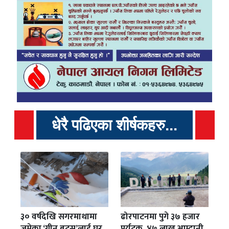
धेरै पढिएका शीर्षकहरु...
३० वर्षदेखि सगरमाथामा
ढोरपाटनमा पुगे ३७ हजार
जमेका ‘ग्रीन बुट्स’लाई घर
पर्यटक, ४७ लाख आम्दानी