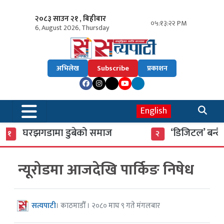
२०८३ साउन २१ , बिहीबार
०५:१३:२३ PM
6, August 2026, Thursday
अभिलेख
Subscribe
प्रकाशन
English
घरझगडामा डुबेको समाज
‘डिजिटल’ बन्दै ख
१
२
न्यूरोडमा आजदेखि पार्किङ निषेध
सत्यपाटी
। काठमाडौँ । २०८० माघ ९ गते मंगलबार