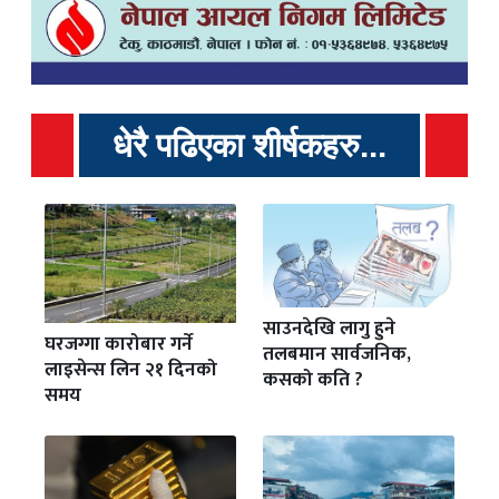
धेरै पढिएका शीर्षकहरु...
साउनदेखि लागु हुने
घरजग्गा कारोबार गर्ने
तलबमान सार्वजनिक,
लाइसेन्स लिन २१ दिनको
कसको कति ?
समय