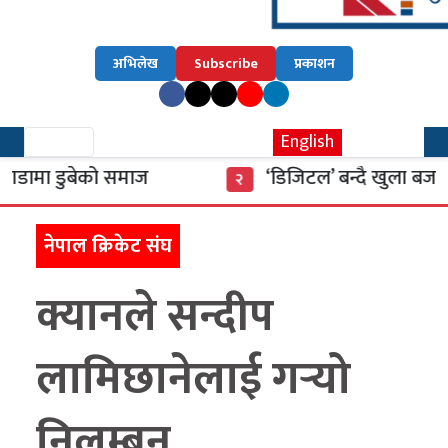
अभिलेख
Subscribe
प्रकाशन
English
ा डुबेको समाज
‘डिजिटल’ बन्दै खुला बजार
२
नेपाल क्रिकेट संघ
क्यानले सन्दीप
लामिछानेलाई गर्‍यो
निलम्बन