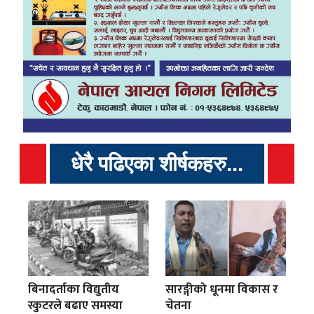
धेरै पढिएका शीर्षकहरु...
बिनादर्ताका विद्युतीय
सारङ्गीको धूनमा विकास र
स्कुटरले बढाए समस्या
चेतना