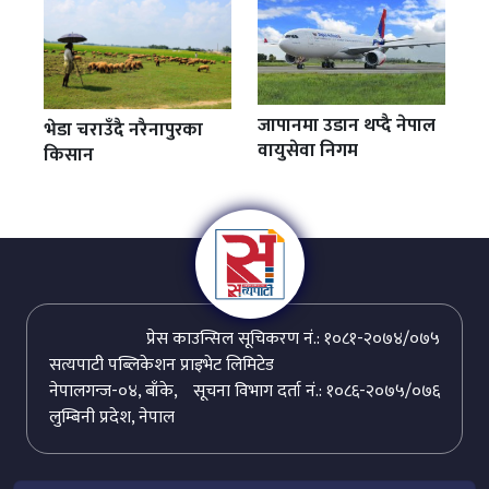
जापानमा उडान थप्दै नेपाल
भेडा चराउँदै नरैनापुरका
वायुसेवा निगम
किसान
प्रेस काउन्सिल सूचिकरण नं.: १०८१-२०७४/०७५
सत्यपाटी पब्लिकेशन प्राइभेट लिमिटेड
नेपालगन्ज-०४, बाँके,
सूचना विभाग दर्ता नं.: १०८६-२०७५/०७६
लुम्बिनी प्रदेश, नेपाल