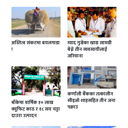
अस्तित्व संकटमा बयलगाडा
म्याद गुज्रेका खाद्य सामग्री
!
बेच्ने तीन व्यवसायीलाई
जरिवाना
कर्णाली बैंकका तत्कालीन
सीइओ शाहसहित तीन जना
बाँकेमा वार्षिक १० लाख
पक्राउ
क्युफिट काठ र १८ सय चट्टा
दाउरा उत्पादन