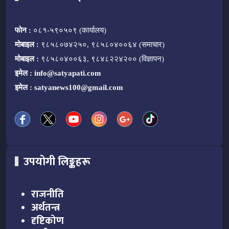
फोन :
०८१-५९०५०९ (कार्यालय)
मोबाइल :
९८५८०७४२५०, ९८५८०४००६४ (समाचार)
मोबाइल :
९८५८०४००६३, ९८४८२२४२०० (विज्ञापन)
इमेल :
info@satyapati.com
इमेल :
satyanews100@gmail.com
उपयोगी लिङ्कहरू
राजनीति
अर्थतन्त्र
दृष्टिकोण