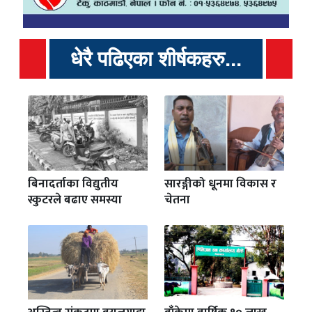
धेरै पढिएका शीर्षकहरु...
बिनादर्ताका विद्युतीय
सारङ्गीको धूनमा विकास र
स्कुटरले बढाए समस्या
चेतना