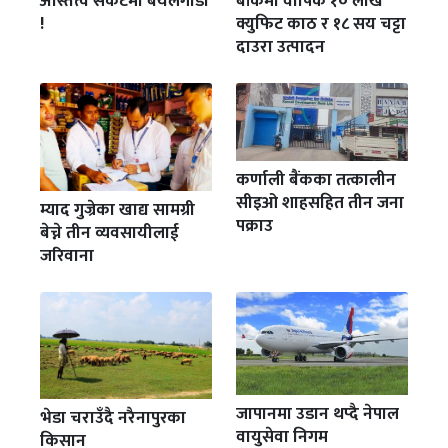
अस्तित्व संकटमा बयलगाडा
बाँकेमा वार्षिक १० लाख
!
क्युफिट काठ र १८ सय चट्टा
दाउरा उत्पादन
कर्णाली बैंकका तत्कालीन
सीइओ शाहसहित तीन जना
म्याद गुज्रेका खाद्य सामग्री
पक्राउ
बेच्ने तीन व्यवसायीलाई
जरिवाना
जापानमा उडान थप्दै नेपाल
भेडा चराउँदै नरैनापुरका
वायुसेवा निगम
किसान