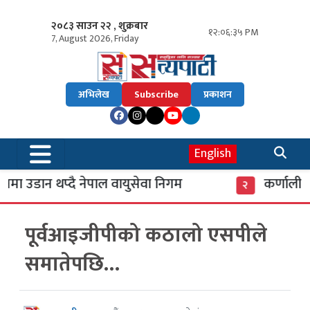
२०८३ साउन २२ , शुक्रबार
१२:०६:३६ PM
7, August 2026, Friday
अभिलेख
Subscribe
प्रकाशन
English
ा उडान थप्दै नेपाल वायुसेवा निगम
कर्णाली बै
२
पूर्वआइजीपीको कठालो एसपीले
समातेपछि…