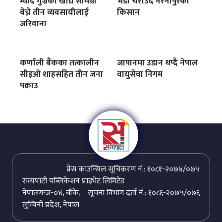
म्याद गुज्रेका खाद्य सामग्री
भेडा चराउँदै नरैनापुरका
बेच्ने तीन व्यवसायीलाई
किसान
जरिवाना
कर्णाली बैंकका तत्कालीन
जापानमा उडान थप्दै नेपाल
सीइओ शाहसहित तीन जना
वायुसेवा निगम
पक्राउ
प्रेस काउन्सिल सूचिकरण नं.: १०८१-२०७४/०७५
सत्यपाटी पब्लिकेशन प्राइभेट लिमिटेड
नेपालगन्ज-०४, बाँके,
सूचना विभाग दर्ता नं.: १०८६-२०७५/०७६
लुम्बिनी प्रदेश, नेपाल