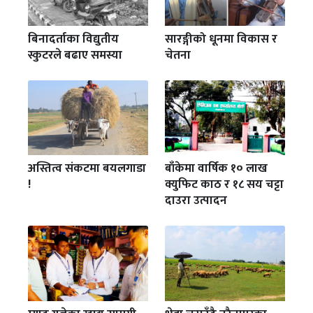
बिनादर्ताका विद्युतीय
सारङ्गीको धूनमा विकास र
स्कुटरले बढाए समस्या
चेतना
अस्तित्व संकटमा बयलगाडा
बाँकेमा वार्षिक १० लाख
!
क्युफिट काठ र १८ सय चट्टा
दाउरा उत्पादन