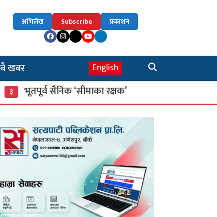
अभिलेख
Subscribe
प्रकाशन
बै खबर
English
्व सैनिक ‘सीमाका रक्षक’
म्याद गुज्रेका खाद्य साम
४