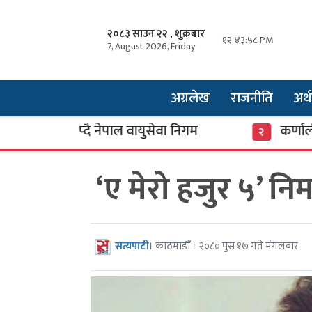
२०८३ साउन २२ , शुक्रबार
१२:४३:५९ PM
7, August 2026, Friday
अग्रलेख
राजनीति
अर्थ
प्दै नेपाल वायुसेवा निगम
कर्णाली बैंकका तत
२
‘ए मेरो हजुर ५’ नि
सत्यपाटी
। काठमाडौँ । २०८० पुस १७ गते मंगलबार