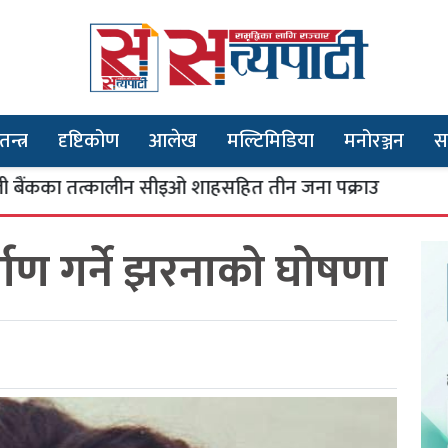
तन्त्र
दृष्टिकोण
आलेख
मल्टिमिडिया
मनोरञ्जन
स
्कालीन सीइओ शाहसहित तीन जना पक्राउ
भूतपूर
३
र्माण गर्ने झरनाको घोषणा