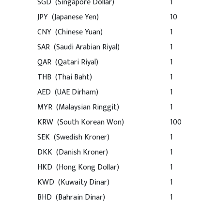
SGD (Singapore Dollar)
1
JPY (Japanese Yen)
10
CNY (Chinese Yuan)
1
SAR (Saudi Arabian Riyal)
1
QAR (Qatari Riyal)
1
THB (Thai Baht)
1
AED (UAE Dirham)
1
MYR (Malaysian Ringgit)
1
KRW (South Korean Won)
100
SEK (Swedish Kroner)
1
DKK (Danish Kroner)
1
HKD (Hong Kong Dollar)
1
KWD (Kuwaity Dinar)
1
BHD (Bahrain Dinar)
1