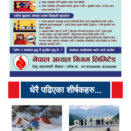
धेरै पढिएका शीर्षकहरु...