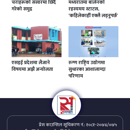
चराहरूको संसारमा छिर्दै
मध्यरातमा बालेनको
गरेको समुद्र
रहस्यमय स्टाटस,
‘कहिलेकाहीँ एक्लै लड्नुपर्छ’
एसइई प्रदेशमा लैजाने
रुग्ण राष्ट्रिय उद्योगमा
विषयमा अझै अन्योलता
सुधारका आशालाग्दा
परिणाम
प्रेस काउन्सिल सूचिकरण नं.: १०८१-२०७४/०७५