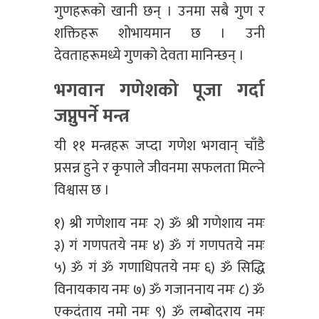
गुणहरूको खानी छन् । उनमा सबै गुण र
शक्तिहरू शोभायमान छ । उनी
देवताहरूमध्ये गुणको देवता मानिन्छन् ।
भगवान गणेशको पूजा गर्दा
जप्नुपर्ने मन्त्र
यी ११ मन्त्रहरू जप्दा गणेश भगवान् चाँडै
प्रसन्न हुने र कृपाले जीवनमा सफलता मिल्ने
विश्वास छ ।
१) श्री गणेशाय नमः २) ॐ श्री गणेशाय नमः
३) गं गणपतये नमः ४) ॐ गं गणपतये नमः
५) ॐ गं ॐ गणाधिपतये नमः ६) ॐ सिद्धि
विनायकाय नमः ७) ॐ गजाननाय नमः ८) ॐ
एकदंताय नमो नमः ९) ॐ लम्बोदराय नमः