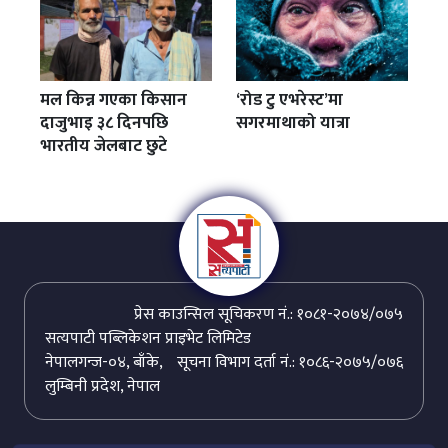
मल किन्न गएका किसान
‘रोड टु एभरेस्ट’मा
दाजुभाइ ३८ दिनपछि
सगरमाथाको यात्रा
भारतीय जेलबाट छुटे
प्रेस काउन्सिल सूचिकरण नं.: १०८१-२०७४/०७५
सत्यपाटी पब्लिकेशन प्राइभेट लिमिटेड
नेपालगन्ज-०४, बाँके,
सूचना विभाग दर्ता नं.: १०८६-२०७५/०७६
लुम्बिनी प्रदेश, नेपाल