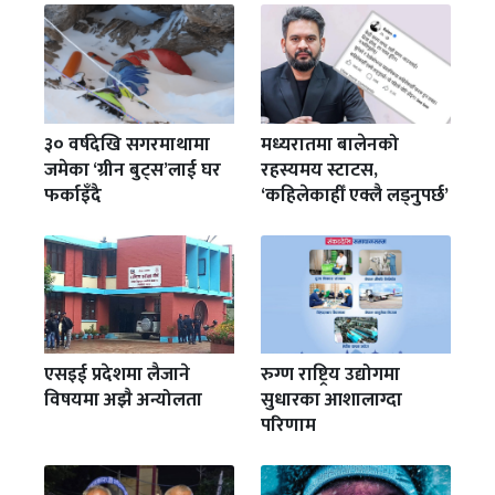
३० वर्षदेखि सगरमाथामा
मध्यरातमा बालेनको
जमेका ‘ग्रीन बुट्स’लाई घर
रहस्यमय स्टाटस,
फर्काइँदै
‘कहिलेकाहीँ एक्लै लड्नुपर्छ’
एसइई प्रदेशमा लैजाने
रुग्ण राष्ट्रिय उद्योगमा
विषयमा अझै अन्योलता
सुधारका आशालाग्दा
परिणाम