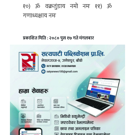
१०) ॐ वक्रतुंडाय नमो नमः ११) ॐ
गणाध्यक्षाय नमः
प्रकाशित मिति : २०८० पुस १७ गते मंगलबार