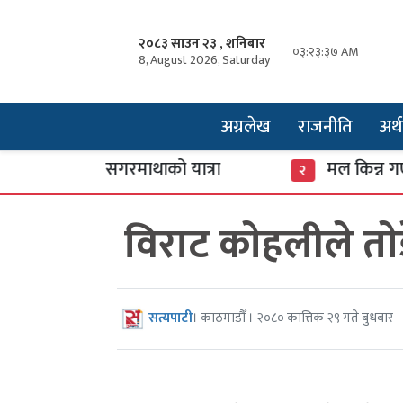
२०८३ साउन २३ , शनिबार
०३:२३:३८ AM
8, August 2026, Saturday
अग्रलेख
राजनीति
अर्थ
रेस्ट’मा सगरमाथाको यात्रा
मल किन्न गएका किस
२
विराट काेहलीले ताे
सत्यपाटी
। काठमाडौँ । २०८० कात्तिक २९ गते बुधबार