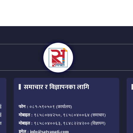
समाचार र विज्ञापनका लागि
ई
फोन :
०८१-५९०५०९ (कार्यालय)
ई
मोबाइल :
९८५८०७४२५०, ९८५८०४००६४ (समाचार)
ा
मोबाइल :
९८५८०४००६३, ९८४८२२४२०० (विज्ञापन)
इमेल :
info@satyapati.com