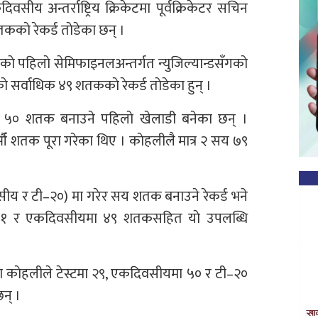
सीय अन्तर्राष्ट्रिय क्रिकेटमा पूर्वक्रिकेटर सचिन
ककाे रेकर्ड ताेडेका छन् ।
 पहिलाे सेमिफाइनलअन्तर्गत न्युजिल्यान्डसँगकाे
सर्वाधिक ४९ शतककाे रेकर्ड ताेडेका हुन् ।
मा ५० शतक बनाउने पहिलाे खेलाडी बनेका छन् ।
 शतक पूरा गरेका थिए । काेहलीलै मात्र २ सय ७९
दिवसीय र टी–२०) मा गरेर सय शतक बनाउने रेकर्ड भने
 ५१ र एकदिवसीयमा ४९ शतकसहित याे उपलब्धि
ेका काेहलीले टेस्टमा २९, एकदिवसीयमा ५० र टी–२०
न् ।