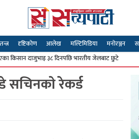
तन्त्र
दृष्टिकोण
आलेख
मल्टिमिडिया
मनोरञ्जन
स
ान दाजुभाइ ३८ दिनपछि भारतीय जेलबाट छुटे
म
३
डे सचिनकाे रेकर्ड