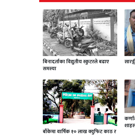
बिनादर्ताका विद्युतीय स्कुटरले बढाए
सारङ्
समस्या
कर्ण
शाहस
बाँकेमा वार्षिक १० लाख क्युफिट काठ र