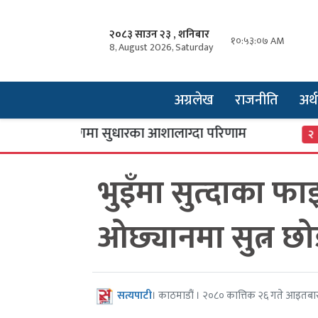
२०८३ साउन २३ , शनिबार
१०:५३:०८ AM
8, August 2026, Saturday
अग्रलेख
राजनीति
अर्थ
्ट्रिय उद्योगमा सुधारका आशालाग्दा परिणाम
एसइई 
२
भुइँमा सुत्दाका फ
ओछ्यानमा सुत्न छोड
सत्यपाटी
। काठमाडौं । २०८० कात्तिक २६ गते आइतबा