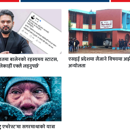
एसइई प्रदेशमा लैजाने विषयमा अझ
रातमा बालेनको रहस्यमय स्टाटस,
अन्योलता
ेकाहीँ एक्लै लड्नुपर्छ’
टु एभरेस्ट’मा सगरमाथाको यात्रा