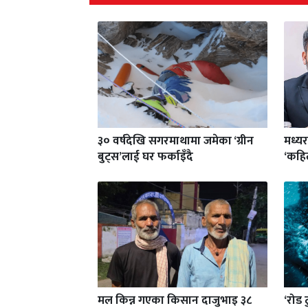
३० वर्षदेखि सगरमाथामा जमेका ‘ग्रीन
मध्य
बुट्स’लाई घर फर्काइँदै
‘कहिल
मल किन्न गएका किसान दाजुभाइ ३८
‘रोड 