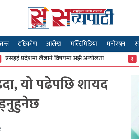
तन्त्र
दृष्टिकोण
आलेख
मल्टिमिडिया
मनोरञ्जन
स
प्रदेशमा लैजाने विषयमा अझै अन्योलता
३० वर्ष
३
ाइदा, यो पढेपछि शायद
्नुहुनेछ
र