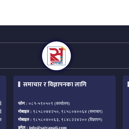
समाचार र विज्ञापनका लागि
ई
फोन :
०८१-५९०५०९ (कार्यालय)
ई
मोबाइल :
९८५८०७४२५०, ९८५८०४००६४ (समाचार)
ा
मोबाइल :
९८५८०४००६३, ९८४८२२४२०० (विज्ञापन)
इमेल :
info@satyapati.com