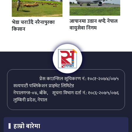
जापानमा उडान थप्दै नेपाल
भेडा चराउँदै नरैनापुरका
वायुसेवा निगम
किसान
प्रेस काउन्सिल सूचिकरण नं.: १०८१-२०७४/०७५
सत्यपाटी पब्लिकेशन प्राइभेट लिमिटेड
नेपालगन्ज-०४, बाँके,
सूचना विभाग दर्ता नं.: १०८६-२०७५/०७६
लुम्बिनी प्रदेश, नेपाल
हाम्रो बारेमा