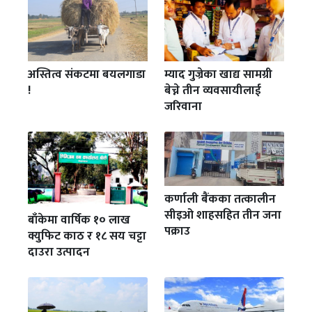
अस्तित्व संकटमा बयलगाडा
म्याद गुज्रेका खाद्य सामग्री
!
बेच्ने तीन व्यवसायीलाई
जरिवाना
कर्णाली बैंकका तत्कालीन
सीइओ शाहसहित तीन जना
बाँकेमा वार्षिक १० लाख
पक्राउ
क्युफिट काठ र १८ सय चट्टा
दाउरा उत्पादन