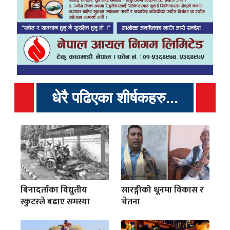
धेरै पढिएका शीर्षकहरु...
बिनादर्ताका विद्युतीय
सारङ्गीको धूनमा विकास र
स्कुटरले बढाए समस्या
चेतना