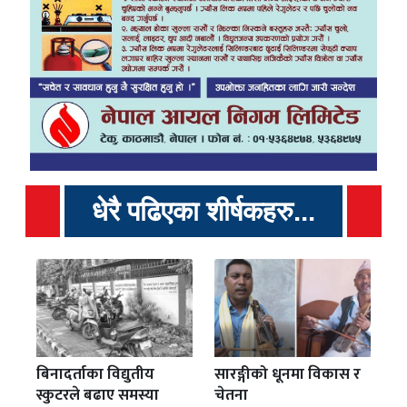
धेरै पढिएका शीर्षकहरु...
बिनादर्ताका विद्युतीय
सारङ्गीको धूनमा विकास र
स्कुटरले बढाए समस्या
चेतना