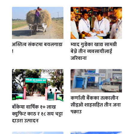
अस्तित्व संकटमा बयलगाडा
म्याद गुज्रेका खाद्य सामग्री
!
बेच्ने तीन व्यवसायीलाई
जरिवाना
कर्णाली बैंकका तत्कालीन
सीइओ शाहसहित तीन जना
बाँकेमा वार्षिक १० लाख
पक्राउ
क्युफिट काठ र १८ सय चट्टा
दाउरा उत्पादन