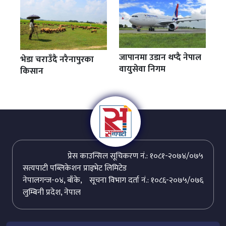
जापानमा उडान थप्दै नेपाल
भेडा चराउँदै नरैनापुरका
वायुसेवा निगम
किसान
प्रेस काउन्सिल सूचिकरण नं.: १०८१-२०७४/०७५
सत्यपाटी पब्लिकेशन प्राइभेट लिमिटेड
नेपालगन्ज-०४, बाँके,
सूचना विभाग दर्ता नं.: १०८६-२०७५/०७६
लुम्बिनी प्रदेश, नेपाल