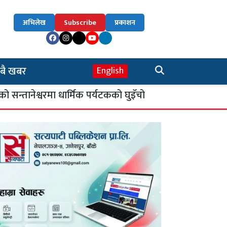
अभिलेख
Subscribe
प्रकाशन
बै खबर
English
नेश्वरमा धार्मिक पर्यटकको घुइँचो
सिकाइ चौतारी :
४