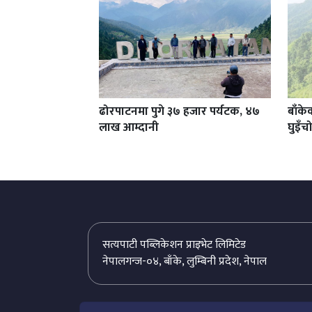
ढोरपाटनमा पुगे ३७ हजार पर्यटक, ४७
बाँके
लाख आम्दानी
घुइँच
सत्यपाटी पब्लिकेशन प्राइभेट लिमिटेड
नेपालगन्ज-०४, बाँके, लुम्बिनी प्रदेश, नेपाल