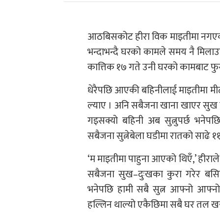
आठबिसकोट हीरा विक माइतीमा नगएको ध
भन्दाभन्दै घरको कामले समय नै मिला
कात्तिक १७ गते उनी घरको कामबाट फुर
धेरैपछि आएकी बहिनीलाई माइतीमा मीठो
ल्याए । अनि सबैजना खाना खाएर सुख दु
गइसक्यो बहिनी अब सुत्नुपर्छ भने
सबैजना सुत्नेबेला घडीमा रातको साढे १
‘म माइतीमा पाहुना आएको थिएँ,’ हीराले
सबैजना सुख–दुःखका कुरा गरेर बसिरहे
भनेपछि हामी सबै सुत्न आफ्नो आफ्नो
हल्लिन थाल्यो एकैछिमा सबै घर तल खस