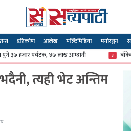
तन्त्र
दृष्टिकोण
आलेख
मल्टिमिडिया
मनोरञ्जन
स
७ हजार पर्यटक, ४७ लाख आम्दानी
बाँकेको सन्ता
३
 भदैनी, त्यही भेट अन्तिम
बार