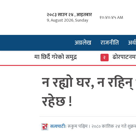
२०८३ साउन २४ , आइतबार
१०:४०:४६ AM
9, August 2026, Sunday
अग्रलेख
राजनीति
अर्थ
संसारमा छिर्दै गरेको समुद्र
ढोरपाटनमा पुगे ३
२
न रह्यो घर, न रहिन्
रहेछ !
सत्यपाटी
। रूकुम पश्चिम । २०८० कात्तिक २४ गते शुक्र