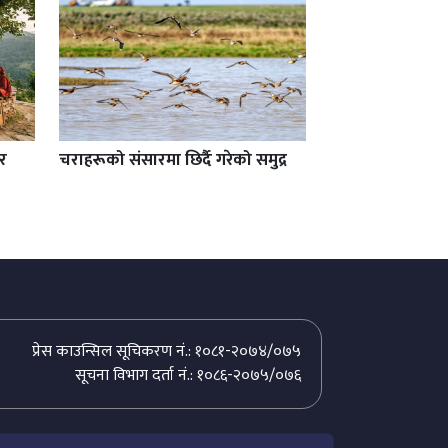
 र
चराहरूको संसारमा छिर्दै गरेको समुद्र
प्रेस काउन्सिल सूचिकरण नं.: १०८१-२०७४/०७५
सूचना विभाग दर्ता नं.: १०८६-२०७५/०७६