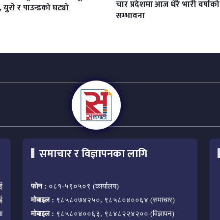
चार प्रदेशमा आज धेरै भारी वर्षाको
, युरो र पाउन्डको घट्यो
सम्भावना
समाचार र विज्ञापनका लागि
ई
फोन :
०८१-५९०५०९ (कार्यालय)
ई
मोबाइल :
९८५८०७४२५०, ९८५८०४००६४ (समाचार)
ा
मोबाइल :
९८५८०४००६३, ९८४८२२४२०० (विज्ञापन)