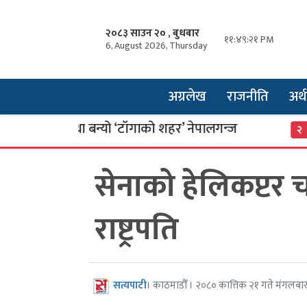
२०८३ साउन २० , बुधबार
११:४९:२१ PM
6, August 2026, Thursday
अग्रलेख
राजनीति
अर्थ
शको कथा बन्यो ‘टाँगाको शहर’ नेपालगन्ज
साइबर
२
सेनाको हेलिकप्टर 
राष्ट्रपति
सत्यपाटी
। काठमाडौँ । २०८० कात्तिक २१ गते मंगलबा