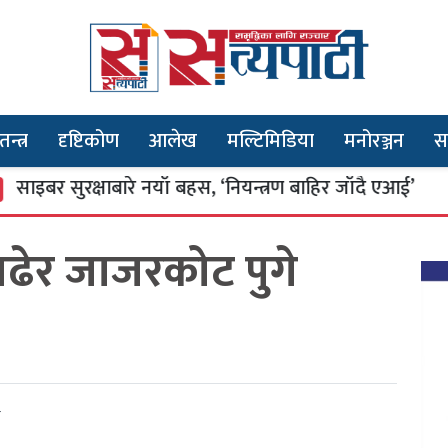
तन्त्र
दृष्टिकोण
आलेख
मल्टिमिडिया
मनोरञ्जन
स
 सुरक्षाबारे नयाँ बहस, ‘नियन्त्रण बाहिर जाँदै एआई’
चढेर जाजरकोट पुगे
र