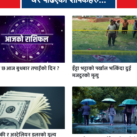
ो छ आज बुधबार तपाईंको दिन ?
इँट्टा भट्टाको पर्खाल भत्किँदा दुई
मजदुरको मृत्यु
की र अस्ट्रेलियन डलरको मूल्य