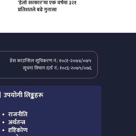
‘हेलो सरकार’मा एक वर्षमा ३२१
प्रतिशतले बढे गुनासा
प्रेस काउन्सिल सूचिकरण नं.: १०८१-२०७४/०७५
सूचना विभाग दर्ता नं.: १०८६-२०७५/०७६
उपयोगी लिङ्कहरू
राजनीति
अर्थतन्त्र
दृष्टिकोण