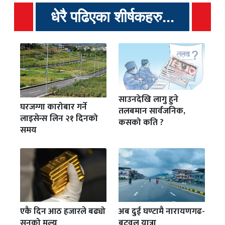
धेरै पढिएका शीर्षकहरु...
साउनदेखि लागु हुने
घरजग्गा कारोबार गर्ने
तलबमान सार्वजनिक,
लाइसेन्स लिन २१ दिनको
कसको कति ?
समय
एकै दिन आठ हजारले बढ्यो
अब दुई घण्टामै नारायणगढ-
सुनको मूल्य
बुटवल यात्रा