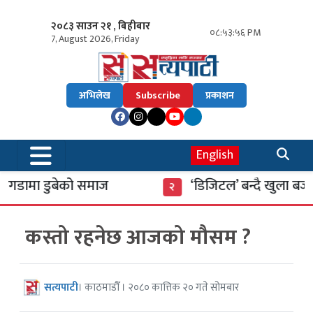
२०८३ साउन २१ , बिहीबार
०८:५३:५७ PM
7, August 2026, Friday
अभिलेख
Subscribe
प्रकाशन
English
डामा डुबेको समाज
‘डिजिटल’ बन्दै खुला बजार
२
कस्तो रहनेछ आजको मौसम ?
सत्यपाटी
। काठमाडौँ । २०८० कात्तिक २० गते सोमबार