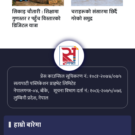
सिकाइ चौतारी : शिक्षामा
चराहरूको संसारमा छिर्दै
गुणस्तर र पहुँच विस्तारको
गरेको समुद्र
डिजिटल यात्रा
प्रेस काउन्सिल सूचिकरण नं.: १०८१-२०७४/०७५
सत्यपाटी पब्लिकेशन प्राइभेट लिमिटेड
नेपालगन्ज-०४, बाँके,
सूचना विभाग दर्ता नं.: १०८६-२०७५/०७६
लुम्बिनी प्रदेश, नेपाल
हाम्रो बारेमा