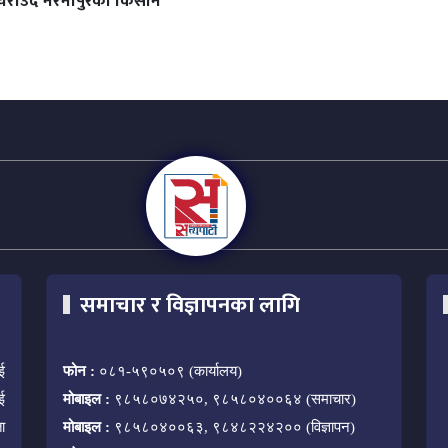
चराउँदै नरैनापुरका किसान
समाचार र विज्ञापनका लागि
ई
फोन :
०८१-५९०५०९ (कार्यालय)
ई
मोबाइल :
९८५८०७४२५०, ९८५८०४००६४ (समाचार)
ा
मोबाइल :
९८५८०४००६३, ९८४८२२४२०० (विज्ञापन)