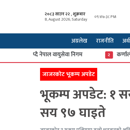
२०८३ साउन २२ , शुक्रबार
०९:४७:३९ PM
8, August 2026, Saturday
अग्रलेख
राजनीति
अर्थ
 थप्दै नेपाल वायुसेवा निगम
कर्णाली बैंकका 
२
जाजरकोट भूकम्प अपडेट
भूकम्प अपडेट: १ स
सय ९७ घाइते