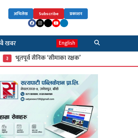
अभिलेख
Subscribe
प्रकाशन
बै खबर
English
ूर्व सैनिक ‘सीमाका रक्षक’
म्याद गुज्रेका खाद्य स
४