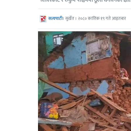
जाजरकोट र रुकुम पश्चिममा ठूलो धनजनको क्षत
सत्यपाटी
। सुर्खेत । २०८० कात्तिक १९ गते आइतबार