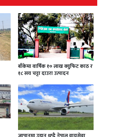
बाँकेमा वार्षिक १० लाख क्युफिट काठ र
१८ सय चट्टा दाउरा उत्पादन
जापानमा उडान थप्दै नेपाल वायुसेवा