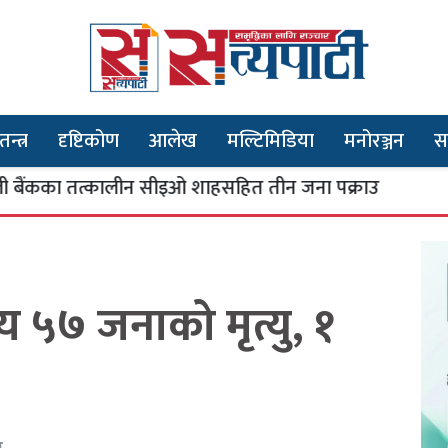
तन्त्र
दृष्टिकोण
आलेख
मल्टिमिडिया
मनोरञ्जन
स
तत्कालीन सीइओ शाहसहित तीन जना पक्राउ
भूतप
३
य ५७ जनाको मृत्यु, १