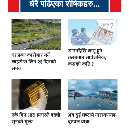
धेरै पढिएका शीर्षकहरु...
साउनदेखि लागु हुने
घरजग्गा कारोबार गर्ने
तलबमान सार्वजनिक,
लाइसेन्स लिन २१ दिनको
कसको कति ?
समय
एकै दिन आठ हजारले बढ्यो
अब दुई घण्टामै नारायणगढ-
सुनको मूल्य
बुटवल यात्रा