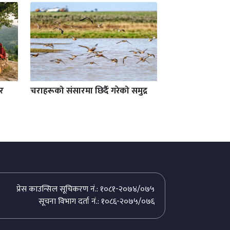
 र
चराहरूको संसारमा छिर्दै गरेको समुद्र
प्रेस काउन्सिल सूचिकरण नं.: १०८१-२०७४/०७५
सूचना विभाग दर्ता नं.: १०८६-२०७५/०७६