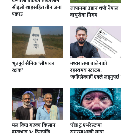
कर्णाली बैंकका तत्कालीन
सीइओ शाहसहित तीन जना
जापानमा उडान थप्दै नेपाल
पक्राउ
वायुसेवा निगम
भूतपूर्व सैनिक ‘सीमाका
मध्यरातमा बालेनको
रक्षक’
रहस्यमय स्टाटस,
‘कहिलेकाहीँ एक्लै लड्नुपर्छ’
मल किन्न गएका किसान
‘रोड टु एभरेस्ट’मा
दाजुभाइ ३८ दिनपछि
सगरमाथाको यात्रा