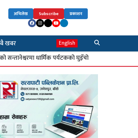
अभिलेख
Subscribe
प्रकाशन
बै खबर
English
ेश्वरमा धार्मिक पर्यटकको घुइँचो
सिकाइ चौतारी : 
४