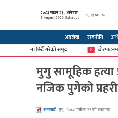
२०८३ साउन २३ , शनिबार
०३:३९:०२ PM
8, August 2026, Saturday
अग्रलेख
राजनीति
अर्थ
ंसारमा छिर्दै गरेको समुद्र
ढोरपाटनमा पुगे ३७
२
मुगु सामूहिक हत्या
नजिक पुगेको प्रहर
सत्यपाटी
। मुगु । २०८० कात्तिक १२ गते आइतबार