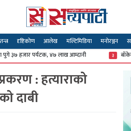
तन्त्र
दृष्टिकोण
आलेख
मल्टिमिडिया
मनोरञ्जन
स
 हजार पर्यटक, ४७ लाख आम्दानी
बाँकेको सन्तान
३
 प्रकरण : हत्याराको
ीको दाबी