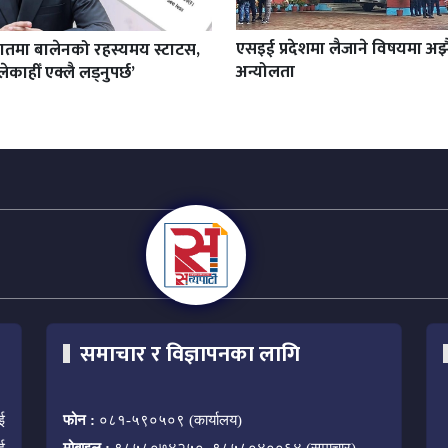
एसइई प्रदेशमा लैजाने विषयमा अझ
रातमा बालेनको रहस्यमय स्टाटस,
अन्योलता
ेकाहीँ एक्लै लड्नुपर्छ’
समाचार र विज्ञापनका लागि
ई
फोन :
०८१-५९०५०९ (कार्यालय)
ई
मोबाइल :
९८५८०७४२५०, ९८५८०४००६४ (समाचार)