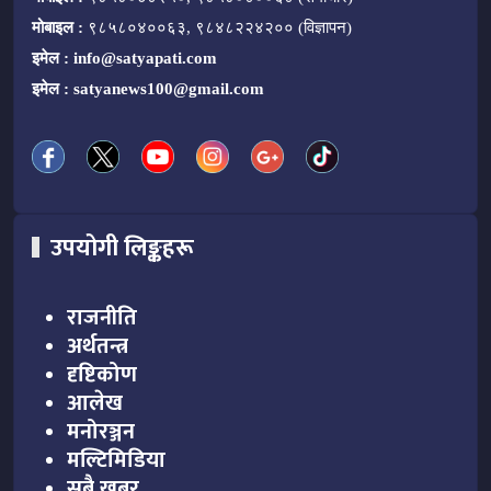
मोबाइल :
९८५८०४००६३, ९८४८२२४२०० (विज्ञापन)
इमेल :
info@satyapati.com
इमेल :
satyanews100@gmail.com
उपयोगी लिङ्कहरू
राजनीति
अर्थतन्त्र
दृष्टिकोण
आलेख
मनोरञ्जन
मल्टिमिडिया
सबै खबर