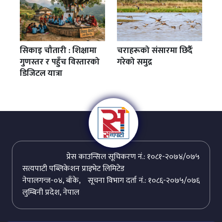
सिकाइ चौतारी : शिक्षामा
चराहरूको संसारमा छिर्दै
गुणस्तर र पहुँच विस्तारको
गरेको समुद्र
डिजिटल यात्रा
प्रेस काउन्सिल सूचिकरण नं.: १०८१-२०७४/०७५
सत्यपाटी पब्लिकेशन प्राइभेट लिमिटेड
नेपालगन्ज-०४, बाँके,
सूचना विभाग दर्ता नं.: १०८६-२०७५/०७६
लुम्बिनी प्रदेश, नेपाल