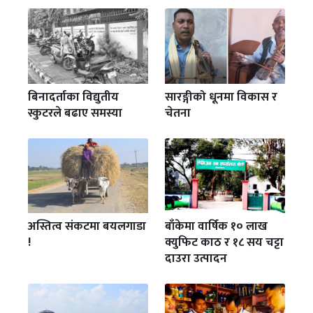
बिनादर्ताका विद्युतीय
सारङ्गीको धूनमा विकास र
स्कुटरले बढाए समस्या
चेतना
अस्तित्व संकटमा बयलगाडा
बाँकेमा वार्षिक १० लाख
!
क्युफिट काठ र १८ सय चट्टा
दाउरा उत्पादन