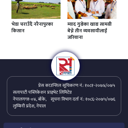
भेडा चराउँदै नरैनापुरका
म्याद गुज्रेका खाद्य सामग्री
किसान
बेच्ने तीन व्यवसायीलाई
जरिवाना
प्रेस काउन्सिल सूचिकरण नं.: १०८१-२०७४/०७५
सत्यपाटी पब्लिकेशन प्राइभेट लिमिटेड
नेपालगन्ज-०४, बाँके,
सूचना विभाग दर्ता नं.: १०८६-२०७५/०७६
लुम्बिनी प्रदेश, नेपाल