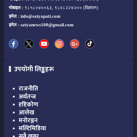
मोबाइल :
९८५८०४००६३, ९८४८२२४२०० (विज्ञापन)
इमेल :
info@satyapati.com
इमेल :
satyanews100@gmail.com
उपयोगी लिङ्कहरू
राजनीति
अर्थतन्त्र
दृष्टिकोण
आलेख
मनोरञ्जन
मल्टिमिडिया
सबै खबर