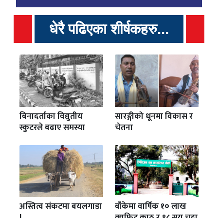
धेरै पढिएका शीर्षकहरु...
बिनादर्ताका विद्युतीय
सारङ्गीको धूनमा विकास र
स्कुटरले बढाए समस्या
चेतना
अस्तित्व संकटमा बयलगाडा
बाँकेमा वार्षिक १० लाख
!
क्युफिट काठ र १८ सय चट्टा