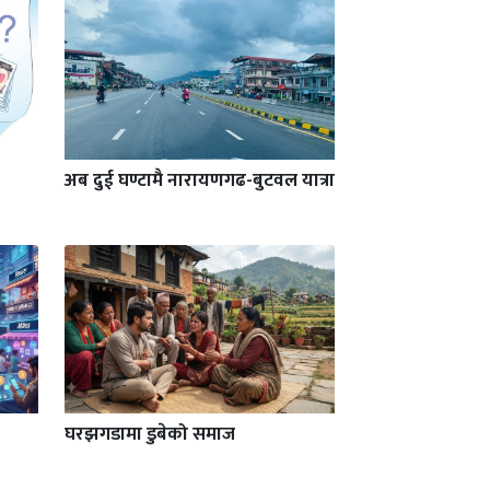
अब दुई घण्टामै नारायणगढ-बुटवल यात्रा
घरझगडामा डुबेको समाज