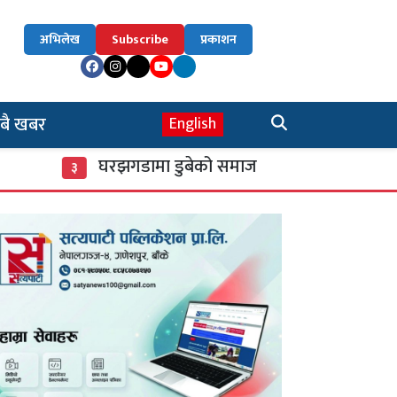
अभिलेख
Subscribe
प्रकाशन
बै खबर
English
घरझगडामा डुबेको समाज
‘डिजिटल’ बन्दै ख
३
४