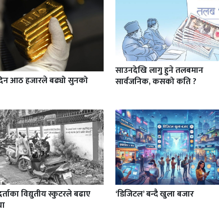
साउनदेखि लागु हुने तलबमान
दिन आठ हजारले बढ्यो सुनको
सार्वजनिक, कसको कति ?
र्ताका विद्युतीय स्कुटरले बढाए
‘डिजिटल’ बन्दै खुला बजार
या