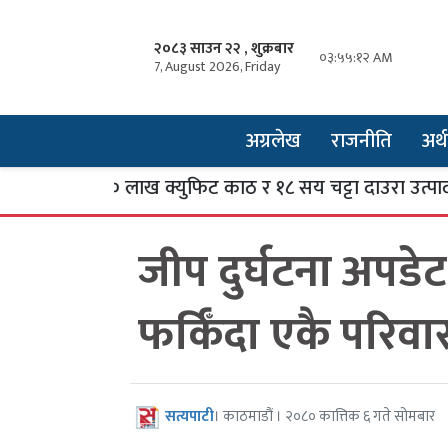
२०८३ साउन २२ , शुक्रबार
०३:५५:१३ AM
7, August 2026, Friday
अग्रलेख
राजनीति
अर्थ
षिक १० लाख क्युफिट काठ र १८ सय चट्टा दाउरा उत्पादन
जीप दुर्घटना अपडेट
फर्किँदा एकै परिवा
सत्यपाटी
। काठमाडौं । २०८० कात्तिक ६ गते सोमबार