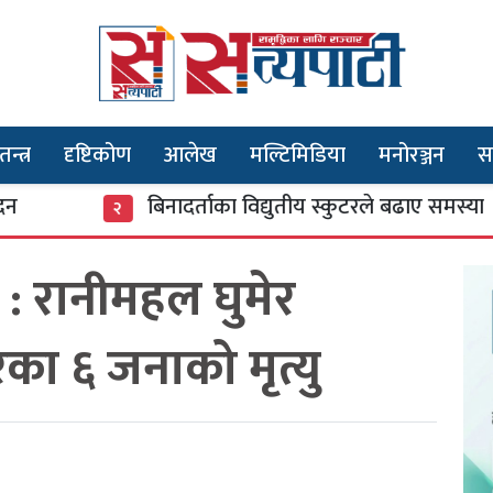
तन्त्र
दृष्टिकोण
आलेख
मल्टिमिडिया
मनोरञ्जन
स
बिनादर्ताका विद्युतीय स्कुटरले बढाए समस्या
२
 : रानीमहल घुमेर
रका ६ जनाको मृत्यु