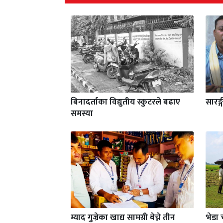
बिनादर्ताका विद्युतीय स्कुटरले बढाए
सारङ्
समस्या
म्याद गुज्रेका खाद्य सामग्री बेच्ने तीन
भेडा 