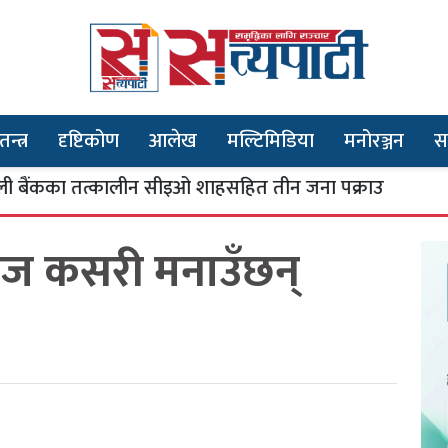
तन्त्र
दृष्टिकोण
आलेख
मल्टिमिडिया
मनोरञ्जन
स
का तत्कालीन सीइओ शाहसहित तीन जना पक्राउ
भ
३
आज कसरी मनाउँछन्