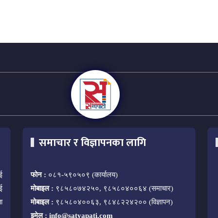
समाचार र विज्ञापनका लागि
ई
फोन :
०८१-५९०५०९ (कार्यालय)
ई
मोबाइल :
९८५८०७४२५०, ९८५८०४००६४ (समाचार)
ा
मोबाइल :
९८५८०४००६३, ९८४८२२४२०० (विज्ञापन)
इमेल :
info@satyapati.com