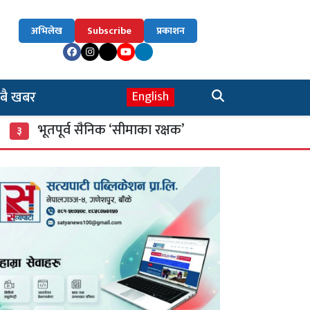
अभिलेख
Subscribe
प्रकाशन
बै खबर
English
ूतपूर्व सैनिक ‘सीमाका रक्षक’
म्याद गुज्रेका खाद
४