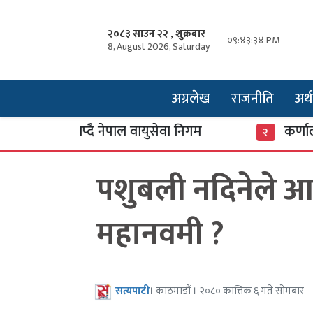
२०८३ साउन २२ , शुक्रबार
०९:४३:३५ PM
8, August 2026, Saturday
अग्रलेख
राजनीति
अर्थ
डान थप्दै नेपाल वायुसेवा निगम
कर्णाली बैंक
२
पशुबली नदिनेले 
महानवमी ?
सत्यपाटी
। काठमाडौं । २०८० कात्तिक ६ गते सोमबार