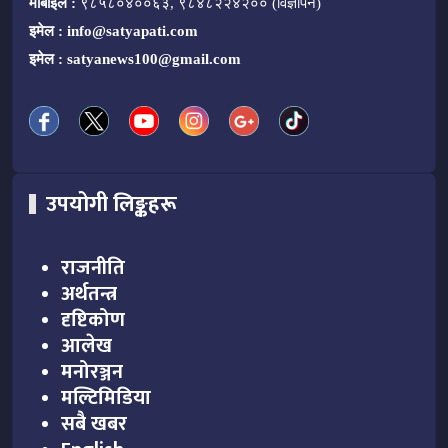
मोबाइल :
९८५८०४००६३, ९८४८२२४२०० (विज्ञापन)
इमेल :
info@satyapati.com
इमेल :
satyanews100@gmail.com
उपयोगी लिङ्कहरू
राजनीति
अर्थतन्त्र
दृष्टिकोण
आलेख
मनोरञ्जन
मल्टिमिडिया
सबै खबर