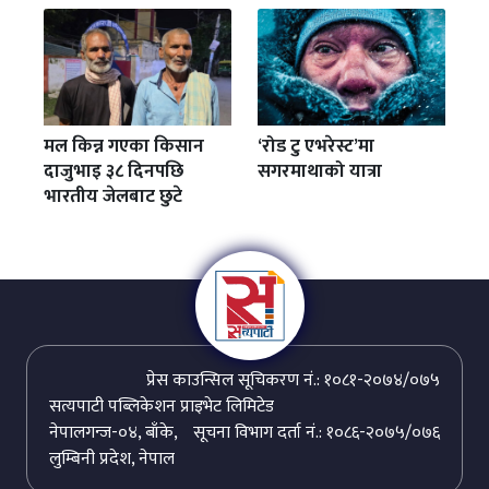
मल किन्न गएका किसान
‘रोड टु एभरेस्ट’मा
दाजुभाइ ३८ दिनपछि
सगरमाथाको यात्रा
भारतीय जेलबाट छुटे
प्रेस काउन्सिल सूचिकरण नं.: १०८१-२०७४/०७५
सत्यपाटी पब्लिकेशन प्राइभेट लिमिटेड
नेपालगन्ज-०४, बाँके,
सूचना विभाग दर्ता नं.: १०८६-२०७५/०७६
लुम्बिनी प्रदेश, नेपाल